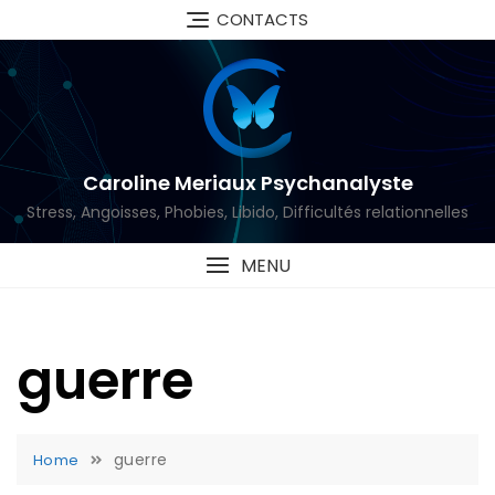
Skip
CONTACTS
to
content
Caroline Meriaux Psychanalyste
Stress, Angoisses, Phobies, Libido, Difficultés relationnelles
MENU
guerre
guerre
Home