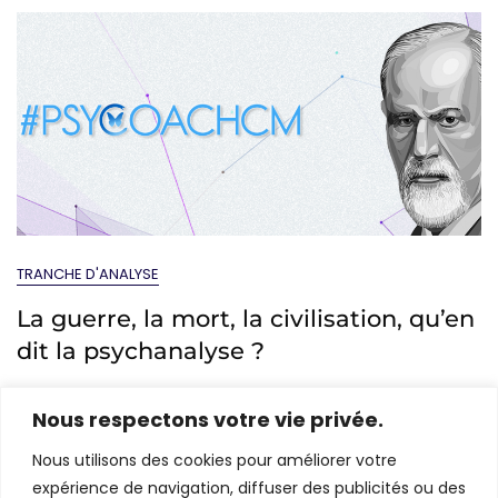
TRANCHE D'ANALYSE
La guerre, la mort, la civilisation, qu’en
dit la psychanalyse ?
Mar 6, 2022
Caroline Mériaux
Nous respectons votre vie privée.
« Le remaniement pulsionnel sur lequel repose notre
Nous utilisons des cookies pour améliorer votre
aptitude à la civilisation, peut lui aussi être ramené en
expérience de navigation, diffuser des publicités ou des
arrière – de façon durable ou transitoire – par les