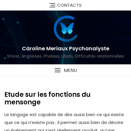
Skip
CONTACTS
to
content
Caroline Meriaux Psychanalyste
Stress, Angoisses, Phobies, Libido, Difficultés relationnelles
MENU
Etude sur les fonctions du
mensonge
Le langage est capable de dire aussi bien ce qui existe
que ce qui n’existe pas ; il permet aussi bien de décrire
un événement qui s’est réellement produit, qu’une