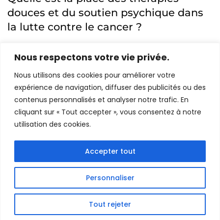
douces et du soutien psychique dans
la lutte contre le cancer ?
Fév 3, 2023
Caroline Mériaux
Nous respectons votre vie privée.
J’ai récemment participé à un séminaire portant sur le
Nous utilisons des cookies pour améliorer votre
thème de l’intérêt des I.N.M. dans la lutte contre le
expérience de navigation, diffuser des publicités ou des
cancer. I.N.M. est le sigle qui désigne les Interventions
contenus personnalisés et analyser notre trafic. En
Non Médicamenteuses. Cela regroupe toutes
cliquant sur « Tout accepter », vous consentez à notre
pratiques de médecine douce, de pratiques bien-être,
utilisation des cookies.
Accepter tout
Personnaliser
Mentions Légales
-
Politique de Confidentialité
- Gutener
Medical Theme by
Keon Themes
Tout rejeter