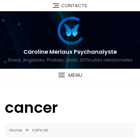
Skip
CONTACTS
to
content
Caroline Meriaux Psychanalyste
Stress, Angoisses, Phobies, Libido, Difficultés relationnelles
MENU
cancer
cancer
Home