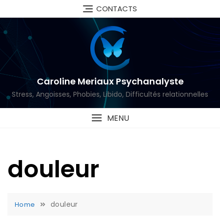
Skip
CONTACTS
to
content
Caroline Meriaux Psychanalyste
Stress, Angoisses, Phobies, Libido, Difficultés relationnelles
MENU
douleur
douleur
Home