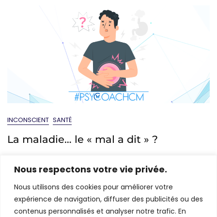
INCONSCIENT
SANTÉ
La maladie… le « mal a dit » ?
Oct 23, 2021
Caroline Mériaux
Nous respectons votre vie privée.
Vous avez sans doute entendu parler au moins une fois
Nous utilisons des cookies pour améliorer votre
des « psycho-somatisations ». Une douleur qui arrive de
expérience de navigation, diffuser des publicités ou des
nulle part… « C’est psychologique ! » ou « C’est le
contenus personnalisés et analyser notre trafic. En
stress ! » qu’on vous dit… (et vous de répondre :