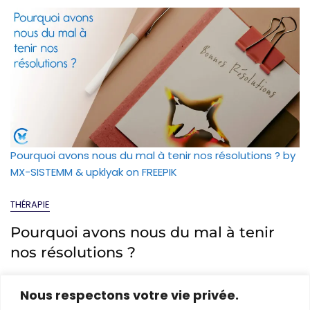
Pourquoi avons nous du mal à tenir nos résolutions ?
by
MX-SISTEMM & upklyak on FREEPIK
THÉRAPIE
Pourquoi avons nous du mal à tenir
nos résolutions ?
Jan 3, 2022
Caroline Mériaux
Nous respectons votre vie privée.
Cet article traite d’un concept fondamental de la