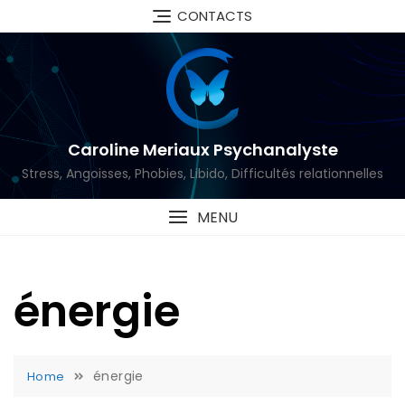
Skip
CONTACTS
to
content
Caroline Meriaux Psychanalyste
Stress, Angoisses, Phobies, Libido, Difficultés relationnelles
MENU
énergie
énergie
Home