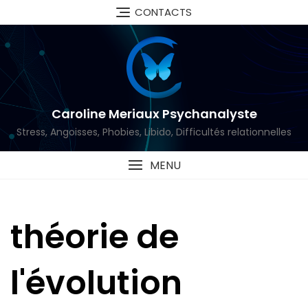
Skip
CONTACTS
to
content
Caroline Meriaux Psychanalyste
Stress, Angoisses, Phobies, Libido, Difficultés relationnelles
MENU
théorie de
l'évolution