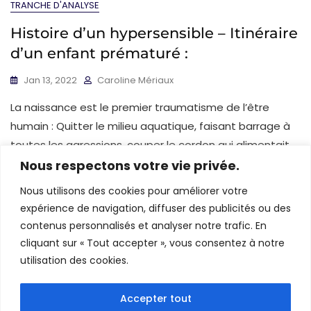
TRANCHE D'ANALYSE
Histoire d’un hypersensible – Itinéraire
d’un enfant prématuré :
Jan 13, 2022
Caroline Mériaux
La naissance est le premier traumatisme de l’être
humain : Quitter le milieu aquatique, faisant barrage à
toutes les agressions, couper le cordon qui alimentait
le fœtus de manière permanente lui permettant de ne
Nous respectons votre vie privée.
jamais ressentir les sensations de déplaisir liées
Nous utilisons des cookies pour améliorer votre
expérience de navigation, diffuser des publicités ou des
Pagination
Page
Page
1
2
contenus personnalisés et analyser notre trafic. En
des
cliquant sur « Tout accepter », vous consentez à notre
publications
utilisation des cookies.
Accepter tout