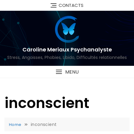
Skip
CONTACTS
to
content
Caroline Meriaux Psychanalyste
Stress, Angoisses, Phobies, Libido, Difficultés relationnelles
MENU
inconscient
inconscient
Home